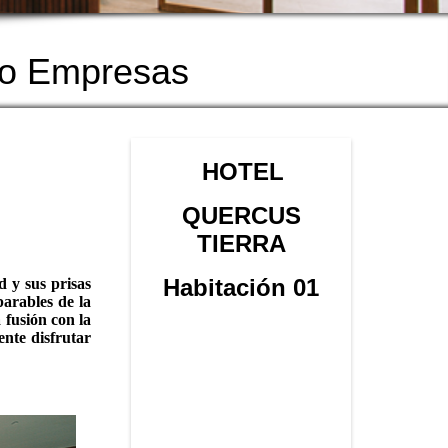
ro Empresas
HOTEL
QUERCUS
TIERRA
Habitación 01
d y sus prisas
parables de la
 fusión con la
ente disfrutar